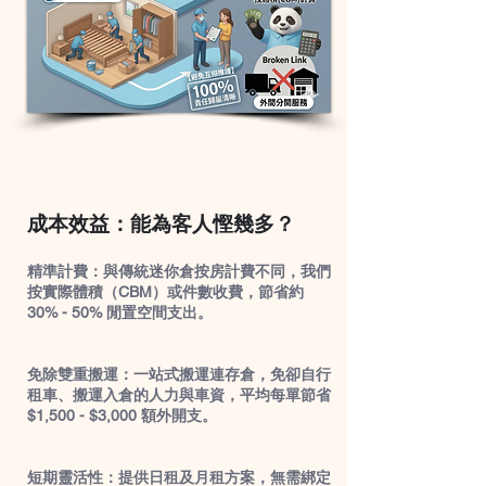
成本效益：能為客人慳幾多？
精準計費：與傳統迷你倉按房計費不同，我們
按實際體積（CBM）或件數收費，節省約
30% - 50% 閒置空間支出。
免除雙重搬運：一站式搬運連存倉，免卻自行
租車、搬運入倉的人力與車資，平均每單節省
$1,500 - $3,000 額外開支。
短期靈活性：提供日租及月租方案，無需綁定