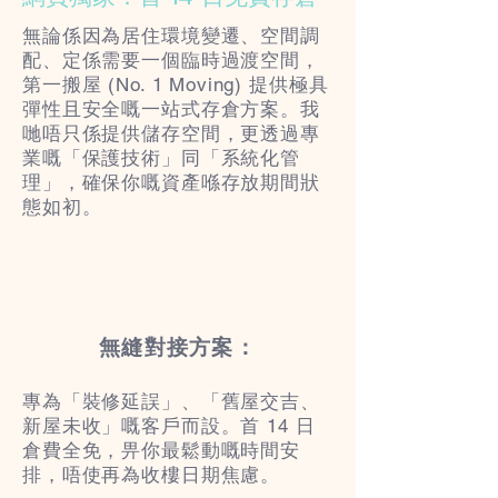
無論係因為居住環境變遷、空間調
配、定係需要一個臨時過渡空間，
第一搬屋 (No. 1 Moving) 提供極具
彈性且安全嘅一站式存倉方案。我
哋唔只係提供儲存空間，更透過專
業嘅「保護技術」同「系統化管
理」，確保你嘅資產喺存放期間狀
態如初。
無縫對接方案：
專為「裝修延誤」、
「舊屋交吉、
新屋未收」嘅客戶而設。首 14 日
倉費全免，畀你最鬆動嘅時間安
排，唔使再為收樓日期焦慮。