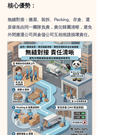
核心優勢：
無縫對接：搬屋、裝拆、Packing、存倉、還
原傢俬由同一團隊負責，責任歸屬清晰，避免
外間搬運公司與倉儲公司互相推諉損壞責任。